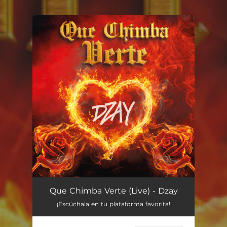
.
You're all set!
Que Chimba Verte (Live) - Dzay
¡Escúchala en tu plataforma favorita!