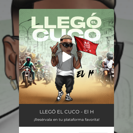
You're all set!
LLEGÓ EL CUCO - El H
¡Resérvala en tu plataforma favorita!